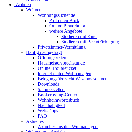
Wohnen
Wohnen
Wohnungssuchende
Auf einen Blick
Online Bewerbung
weitere Angebote
Studieren mit Kind
Studieren mit Beeinträchtigung
Privatzimmer-Vermittlung
Häufig nachgefragt
Öffnungszeiten
Hausmeistersprechstunde
Online-Troubleticket
Internet in den Wohnanlagen
Belegungsübersicht Waschmaschinen
Downloads
Sammelstellen
Bookcrossing-Center
Wohnheimwörterbuch
Nachhaltigkeit
Web-Tipps
FAQ
Aktuelles
Aktuelles aus den Wohnanlagen
Wohnen und Soziales