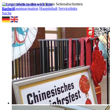
Sprungmarken zu den wichtigsten Seitenabschnitten
Suche
Hauptnavigation
Hauptinhalt
Servicelinks
Kontakt
Suche