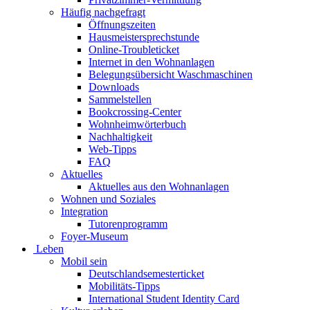
Häufig nachgefragt
Öffnungszeiten
Hausmeistersprechstunde
Online-Troubleticket
Internet in den Wohnanlagen
Belegungsübersicht Waschmaschinen
Downloads
Sammelstellen
Bookcrossing-Center
Wohnheimwörterbuch
Nachhaltigkeit
Web-Tipps
FAQ
Aktuelles
Aktuelles aus den Wohnanlagen
Wohnen und Soziales
Integration
Tutorenprogramm
Foyer-Museum
Leben
Mobil sein
Deutschlandsemesterticket
Mobilitäts-Tipps
International Student Identity Card