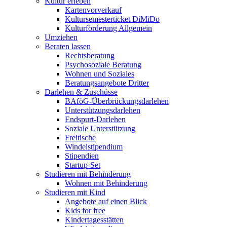
Kultur erleben
Kartenvorverkauf
Kultursemesterticket DiMiDo
Kulturförderung Allgemein
Umziehen
Beraten lassen
Rechtsberatung
Psychosoziale Beratung
Wohnen und Soziales
Beratungsangebote Dritter
Darlehen & Zuschüsse
BAföG-Überbrückungsdarlehen
Unterstützungsdarlehen
Endspurt-Darlehen
Soziale Unterstützung
Freitische
Windelstipendium
Stipendien
Startup-Set
Studieren mit Behinderung
Wohnen mit Behinderung
Studieren mit Kind
Angebote auf einen Blick
Kids for free
Kindertagesstätten