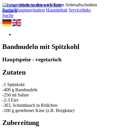
Sprungmarken zu den wichtigsten Seitenabschnitten
Suche
Hauptnavigation
Hauptinhalt
Servicelinks
Kontakt
Suche
Bandnudeln mit Spitzkohl
Hauptspeise - vegetarisch
Zutaten
-1 Spitzkohl
-400 g Bandnudeln
-250 ml Sahne
-2-3 Eier
-3EL Schnittlauch in Röllchen
-100 g geriebener Käse (z.B. Bergkäse)
Zubereitung