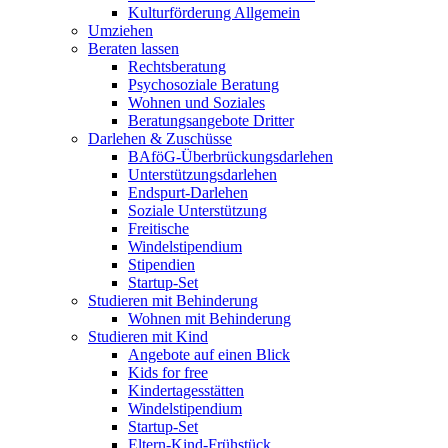
Kulturförderung Allgemein
Umziehen
Beraten lassen
Rechtsberatung
Psychosoziale Beratung
Wohnen und Soziales
Beratungsangebote Dritter
Darlehen & Zuschüsse
BAföG-Überbrückungsdarlehen
Unterstützungsdarlehen
Endspurt-Darlehen
Soziale Unterstützung
Freitische
Windelstipendium
Stipendien
Startup-Set
Studieren mit Behinderung
Wohnen mit Behinderung
Studieren mit Kind
Angebote auf einen Blick
Kids for free
Kindertagesstätten
Windelstipendium
Startup-Set
Eltern-Kind-Frühstück