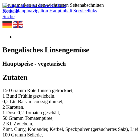
Sprungmarken zu den wichtigsten Seitenabschnitten
Suche
Hauptnavigation
Hauptinhalt
Servicelinks
Kontakt
Suche
Bengalisches Linsengemüse
Hauptspeise - vegetarisch
Zutaten
150 Gramm Rote Linsen getrocknet,
1 Bund Frühlingszwiebeln,
0,2 Ltr. Balsamicoessig dunkel,
2 Karotten,
1 Dose 0,2 Tomaten geschält,
50 Gramm Tomatenpüree,
2 Kl. Zwiebeln,
Zimt, Curry, Koriander, Kerbel, Speckpulver (geräuchertes Salz), Lieb
100 Gramm Sellerie,