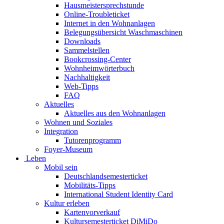
Hausmeistersprechstunde
Online-Troubleticket
Internet in den Wohnanlagen
Belegungsübersicht Waschmaschinen
Downloads
Sammelstellen
Bookcrossing-Center
Wohnheimwörterbuch
Nachhaltigkeit
Web-Tipps
FAQ
Aktuelles
Aktuelles aus den Wohnanlagen
Wohnen und Soziales
Integration
Tutorenprogramm
Foyer-Museum
Leben
Mobil sein
Deutschlandsemesterticket
Mobilitäts-Tipps
International Student Identity Card
Kultur erleben
Kartenvorverkauf
Kultursemesterticket DiMiDo