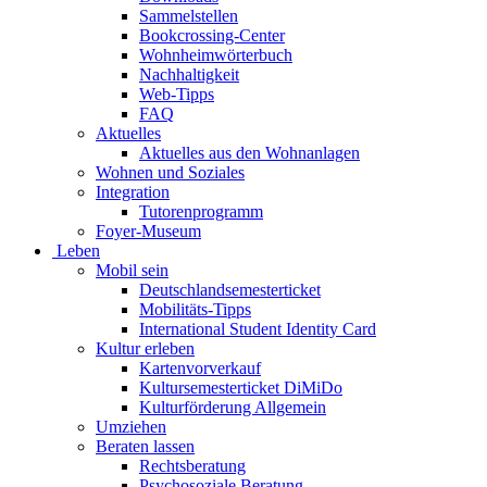
Sammelstellen
Bookcrossing-Center
Wohnheimwörterbuch
Nachhaltigkeit
Web-Tipps
FAQ
Aktuelles
Aktuelles aus den Wohnanlagen
Wohnen und Soziales
Integration
Tutorenprogramm
Foyer-Museum
Leben
Mobil sein
Deutschlandsemesterticket
Mobilitäts-Tipps
International Student Identity Card
Kultur erleben
Kartenvorverkauf
Kultursemesterticket DiMiDo
Kulturförderung Allgemein
Umziehen
Beraten lassen
Rechtsberatung
Psychosoziale Beratung