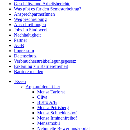
Geschäfts- und Arbeitsberichte
Was gibt es für den Semesterbeitrag?
AnsprechpartnerInnen
Wegbeschreibung
Ausschreibungen
Jobs im Studiwerk
Nachhaltigkeit
Partner
AGB
Impressum
Datenschutz
Verbraucherstreitbeilegungsgesetz
Erklärung zur Barrierefreiheit
Barriere melden
Essen
App auf den Teller
Mensa Tarforst
Oliva
Bistro A/B
Mensa Petrisberg
Mensa Schneidershof
Mensa Irminenfreihof
Mensamobil
Netiquette Bewertungsportal