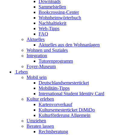
Downloads
Sammelstellen
Bookcrossing-Center
Wohnheimwörterbuch
Nachhaltigkeit
Web-Tipps
FAQ
Aktuelles
Aktuelles aus den Wohnanlagen
Wohnen und Soziales
Integration
Tutorenprogramm
Foyer-Museum
Leben
Mobil sein
Deutschlandsemesterticket
Mobilitäts-Tipps
International Student Identity Card
Kultur erleben
Kartenvorverkauf
Kultursemesterticket DiMiDo
Kulturförderung Allgemein
Umziehen
Beraten lassen
Rechtsberatung