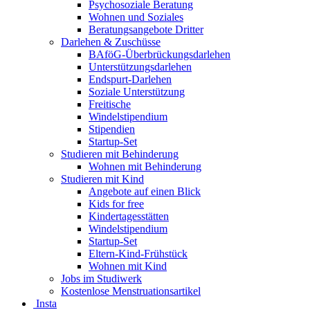
Psychosoziale Beratung
Wohnen und Soziales
Beratungsangebote Dritter
Darlehen & Zuschüsse
BAföG-Überbrückungsdarlehen
Unterstützungsdarlehen
Endspurt-Darlehen
Soziale Unterstützung
Freitische
Windelstipendium
Stipendien
Startup-Set
Studieren mit Behinderung
Wohnen mit Behinderung
Studieren mit Kind
Angebote auf einen Blick
Kids for free
Kindertagesstätten
Windelstipendium
Startup-Set
Eltern-Kind-Frühstück
Wohnen mit Kind
Jobs im Studiwerk
Kostenlose Menstruationsartikel
Insta