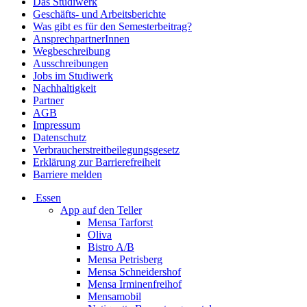
Das Studiwerk
Geschäfts- und Arbeitsberichte
Was gibt es für den Semesterbeitrag?
AnsprechpartnerInnen
Wegbeschreibung
Ausschreibungen
Jobs im Studiwerk
Nachhaltigkeit
Partner
AGB
Impressum
Datenschutz
Verbraucherstreitbeilegungsgesetz
Erklärung zur Barrierefreiheit
Barriere melden
Essen
App auf den Teller
Mensa Tarforst
Oliva
Bistro A/B
Mensa Petrisberg
Mensa Schneidershof
Mensa Irminenfreihof
Mensamobil