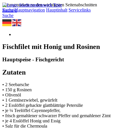
Sprungmarken zu den wichtigsten Seitenabschnitten
Suche
Hauptnavigation
Hauptinhalt
Servicelinks
Kontakt
Suche
Fischfilet mit Honig und Rosinen
Hauptspeise - Fischgericht
Zutaten
• 2 Seebarsche
• 150 g Rosinen
• Olivenöl
• 1 Gemüsezwiebel, gewürfelt
• 2 Esslöffel gehackte glattblättrige Petersilie
• je ¼ Teelöffel Cayennepfeffer,
• frisch gemahlener schwarzer Pfeffer und gemahlener Zimt
• je 4 Esslöffel Honig und Essig
• Salz für die Chermoula