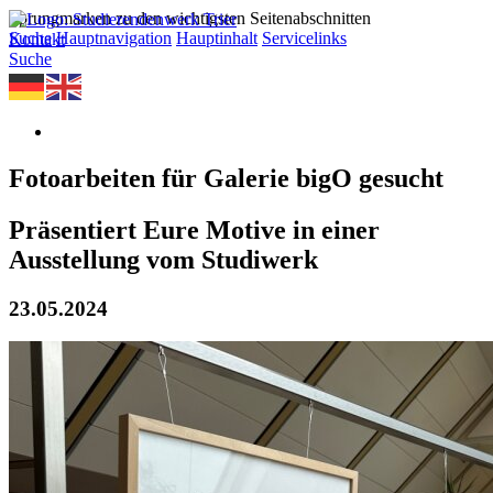
Sprungmarken zu den wichtigsten Seitenabschnitten
Suche
Hauptnavigation
Hauptinhalt
Servicelinks
Kontakt
Suche
Fotoarbeiten für Galerie bigO gesucht
Präsentiert Eure Motive in einer
Ausstellung vom Studiwerk
23.05.2024