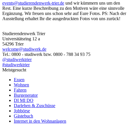
events@studierendenwerk-trier.de
und wir kümmern uns um den
Rest. Eine kurze Beschreibung zu den Motiven wäre eine sinnvolle
Ergänzung. Wir freuen uns schon sehr auf Eure Fotos. PS: Nach der
Ausstellung erhaltet Ihr die ausgedruckten Fotos von uns zurück!
Studierendenwerk Trier
Universitätsring 12 a
54296 Trier
welcome@studiwerk.de
Tel.: 0800 - studiwerk bzw. 0800 - 788 34 93 75
@studiwerktrier
#studiwerktrier
Meistgesucht
Essen
Wohnen
Fahren
Burgenerator
DI MI DO
Darlehen & Zuschüsse
Jobbörse
Gästebuch
Internet in den Wohnanlagen