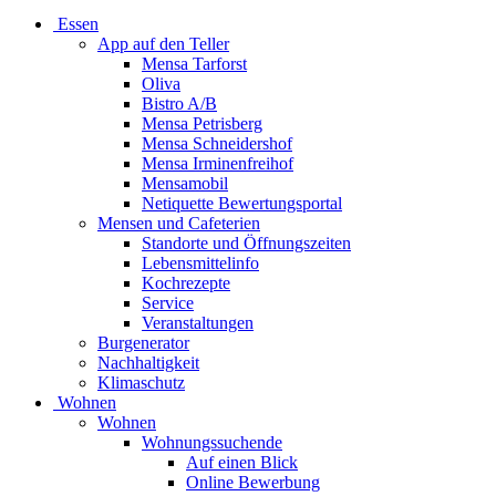
Essen
App auf den Teller
Mensa Tarforst
Oliva
Bistro A/B
Mensa Petrisberg
Mensa Schneidershof
Mensa Irminenfreihof
Mensamobil
Netiquette Bewertungsportal
Mensen und Cafeterien
Standorte und Öffnungszeiten
Lebensmittelinfo
Kochrezepte
Service
Veranstaltungen
Burgenerator
Nachhaltigkeit
Klimaschutz
Wohnen
Wohnen
Wohnungssuchende
Auf einen Blick
Online Bewerbung