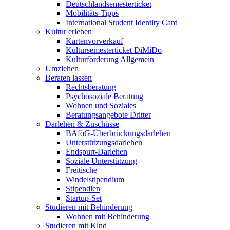
Deutschlandsemesterticket
Mobilitäts-Tipps
International Student Identity Card
Kultur erleben
Kartenvorverkauf
Kultursemesterticket DiMiDo
Kulturförderung Allgemein
Umziehen
Beraten lassen
Rechtsberatung
Psychosoziale Beratung
Wohnen und Soziales
Beratungsangebote Dritter
Darlehen & Zuschüsse
BAföG-Überbrückungsdarlehen
Unterstützungsdarlehen
Endspurt-Darlehen
Soziale Unterstützung
Freitische
Windelstipendium
Stipendien
Startup-Set
Studieren mit Behinderung
Wohnen mit Behinderung
Studieren mit Kind