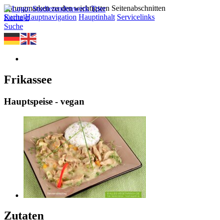
Sprungmarken zu den wichtigsten Seitenabschnitten
Suche
Hauptnavigation
Hauptinhalt
Servicelinks
Kontakt
Suche
Frikassee
Hauptspeise - vegan
Zutaten