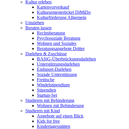
Kultur erleben
Kartenvorverkauf
Kultursemesterticket DiMiDo
Kulturförderung Allgemein
Umziehen
Beraten lassen
Rechtsberatung
Psychosoziale Beratung
Wohnen und Soziales
Beratungsangebote Dritter
Darlehen & Zuschüsse
BAföG-Überbrückungsdarlehen
Unterstützungsdarlehen
Endspurt-Darlehen
Soziale Unterstützung
Freitische
Windelstipendium
Stipendien
Startup-Set
Studieren mit Behinderung
Wohnen mit Behinderung
Studieren mit Kind
Angebote auf einen Blick
Kids for free
Kindertagesstätten