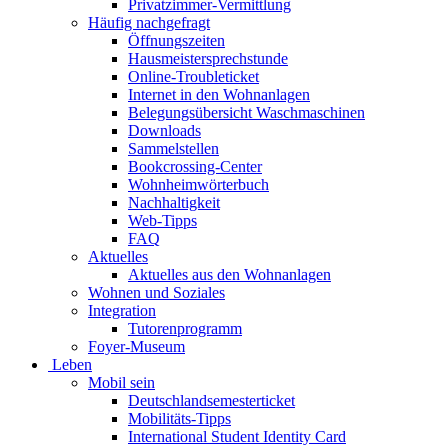
Privatzimmer-Vermittlung
Häufig nachgefragt
Öffnungszeiten
Hausmeistersprechstunde
Online-Troubleticket
Internet in den Wohnanlagen
Belegungsübersicht Waschmaschinen
Downloads
Sammelstellen
Bookcrossing-Center
Wohnheimwörterbuch
Nachhaltigkeit
Web-Tipps
FAQ
Aktuelles
Aktuelles aus den Wohnanlagen
Wohnen und Soziales
Integration
Tutorenprogramm
Foyer-Museum
Leben
Mobil sein
Deutschlandsemesterticket
Mobilitäts-Tipps
International Student Identity Card