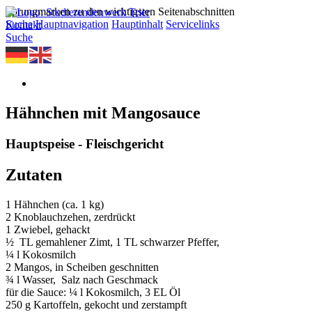
Sprungmarken zu den wichtigsten Seitenabschnitten
Suche
Hauptnavigation
Hauptinhalt
Servicelinks
Kontakt
Suche
Hähnchen mit Mangosauce
Hauptspeise - Fleischgericht
Zutaten
1 Hähnchen (ca. 1 kg)
2 Knoblauchzehen, zerdrückt
1 Zwiebel, gehackt
½ TL gemahlener Zimt, 1 TL schwarzer Pfeffer,
¼ l Kokosmilch
2 Mangos, in Scheiben geschnitten
¾ l Wasser, Salz nach Geschmack
für die Sauce: ¼ l Kokosmilch, 3 EL Öl
250 g Kartoffeln, gekocht und zerstampft