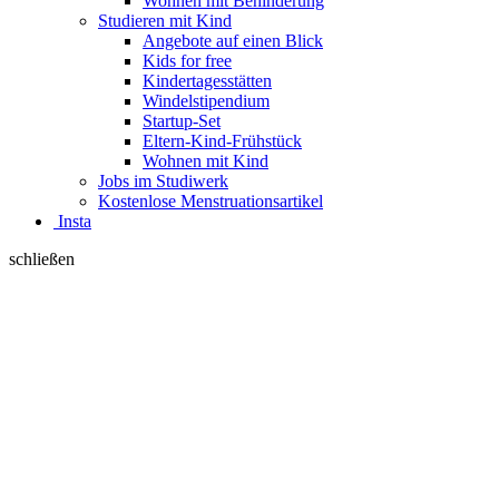
Wohnen mit Behinderung
Studieren mit Kind
Angebote auf einen Blick
Kids for free
Kindertagesstätten
Windelstipendium
Startup-Set
Eltern-Kind-Frühstück
Wohnen mit Kind
Jobs im Studiwerk
Kostenlose Menstruationsartikel
Insta
schließen