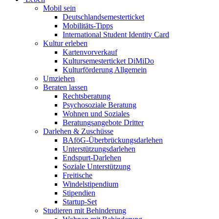
Mobil sein
Deutschlandsemesterticket
Mobilitäts-Tipps
International Student Identity Card
Kultur erleben
Kartenvorverkauf
Kultursemesterticket DiMiDo
Kulturförderung Allgemein
Umziehen
Beraten lassen
Rechtsberatung
Psychosoziale Beratung
Wohnen und Soziales
Beratungsangebote Dritter
Darlehen & Zuschüsse
BAföG-Überbrückungsdarlehen
Unterstützungsdarlehen
Endspurt-Darlehen
Soziale Unterstützung
Freitische
Windelstipendium
Stipendien
Startup-Set
Studieren mit Behinderung