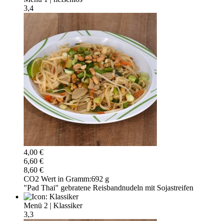
3,4
4,00 €
6,60 €
8,60 €
CO2 Wert in Gramm:
692 g
"Pad Thai" gebratene Reisbandnudeln mit Sojastreifen
Menü 2
|
Klassiker
3,3