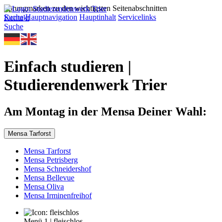
Sprungmarken zu den wichtigsten Seitenabschnitten
Suche
Hauptnavigation
Hauptinhalt
Servicelinks
Kontakt
Suche
Einfach studieren |
Studierendenwerk Trier
Am Montag in der Mensa Deiner Wahl:
Mensa Tarforst
Mensa Tarforst
Mensa Petrisberg
Mensa Schneidershof
Mensa Bellevue
Mensa Oliva
Mensa Irminenfreihof
Menü 1
|
fleischlos