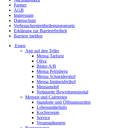
Partner
AGB
Impressum
Datenschutz
Verbraucherstreitbeilegungsgesetz
Erklärung zur Barrierefreiheit
Barriere melden
Essen
App auf den Teller
Mensa Tarforst
Oliva
Bistro A/B
Mensa Petrisberg
Mensa Schneidershof
Mensa Irminenfreihof
Mensamobil
Netiquette Bewertungsportal
Mensen und Cafeterien
Standorte und Öffnungszeiten
Lebensmittelinfo
Kochrezepte
Service
Veranstaltungen
Burgenerator