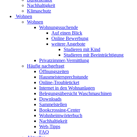
Nachhaltigkeit
Klimaschutz
Wohnen
Wohnen
Wohnungssuchende
Auf einen Blick
Online Bewerbung
weitere Angebote
Studieren mit Kind
Studieren mit Beeinträchtigung
Privatzimmer-Vermittlung
Häufig nachgefragt
Öffnungszeiten
Hausmeistersprechstunde
Online-Troubleticket
Internet in den Wohnanlagen
Belegungsübersicht Waschmaschinen
Downloads
Sammelstellen
Bookcrossing-Center
Wohnheimwörterbuch
Nachhaltigkeit
Web-Tipps
FAQ