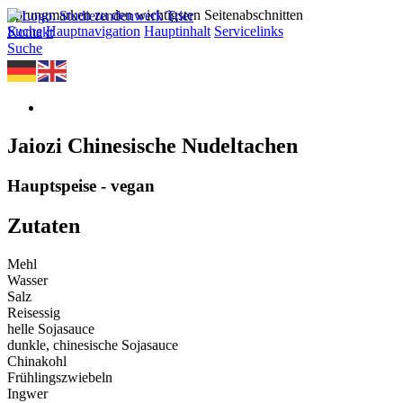
Sprungmarken zu den wichtigsten Seitenabschnitten
Suche
Hauptnavigation
Hauptinhalt
Servicelinks
Kontakt
Suche
Jaiozi Chinesische Nudeltachen
Hauptspeise - vegan
Zutaten
Mehl
Wasser
Salz
Reisessig
helle Sojasauce
dunkle, chinesische Sojasauce
Chinakohl
Frühlingszwiebeln
Ingwer