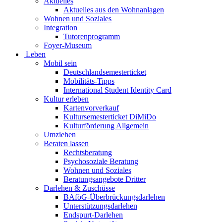
Aktuelles
Aktuelles aus den Wohnanlagen
Wohnen und Soziales
Integration
Tutorenprogramm
Foyer-Museum
Leben
Mobil sein
Deutschlandsemesterticket
Mobilitäts-Tipps
International Student Identity Card
Kultur erleben
Kartenvorverkauf
Kultursemesterticket DiMiDo
Kulturförderung Allgemein
Umziehen
Beraten lassen
Rechtsberatung
Psychosoziale Beratung
Wohnen und Soziales
Beratungsangebote Dritter
Darlehen & Zuschüsse
BAföG-Überbrückungsdarlehen
Unterstützungsdarlehen
Endspurt-Darlehen