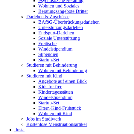
Psychosoziale Beratung
Wohnen und Soziales
Beratungsangebote Dritter
Darlehen & Zuschüsse
BAföG-Überbrückungsdarlehen
Unterstützungsdarlehen
Endspurt-Darlehen
Soziale Unterstützung
Freitische
Windelstipendium
Stipendien
Startup-Set
Studieren mit Behinderung
Wohnen mit Behinderung
Studieren mit Kind
Angebote auf einen Blick
Kids for free
Kindertagesstätten
Windelstipendium
Startup-Set
Eltern-Kind-Frühstück
Wohnen mit Kind
Jobs im Studiwerk
Kostenlose Menstruationsartikel
Insta