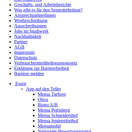
Geschäfts- und Arbeitsberichte
Was gibt es für den Semesterbeitrag?
AnsprechpartnerInnen
Wegbeschreibung
Ausschreibungen
Jobs im Studiwerk
Nachhaltigkeit
Partner
AGB
Impressum
Datenschutz
Verbraucherstreitbeilegungsgesetz
Erklärung zur Barrierefreiheit
Barriere melden
Essen
App auf den Teller
Mensa Tarforst
Oliva
Bistro A/B
Mensa Petrisberg
Mensa Schneidershof
Mensa Irminenfreihof
Mensamobil
Netiquette Bewertungsportal