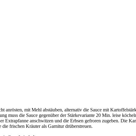
 anrösten, mit Mehl abstäuben, alternativ die Sauce mit Kartoffelstär
ndung muss die Sauce gegenüber der Stärkevariante 20 Min. leise köchel
ner Extrapfanne anschwitzen und die Erbsen gefroren zugeben. Die Kart
die frischen Kräuter als Garnitur drüberstreuen.