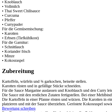
• Knoblauch
• Vollmilch
• Thai Sweet Chilisauce
• Curcuma
• Pfeffer
• Currypuder
Für die Gemüsemischung:
• Karotten
• Erbsen (Tiefkühlkost)
Für die Garnitur:
• Schnittlauch
• Koriander frisch
• Minze
• Kokosraspel
Zubereitung
Kartoffeln, würfeln und ¾ garkochen, beiseite stellen.
Karotten rüsten und in gefällige Stücke schneiden.
Für die Sauce Margarine auslassen und Knoblauch und den Curry leicht
Die Sauce mit den restlichen Zutaten fertigstellen. Bei einer Mehlbi
Die Kartoffeln in einer Pfanne rösten und würzen. Die Karotten in ei
platzieren und mit der Sauce überziehen. Geröstete Kokosraspel sowie 
Bewertung schreiben