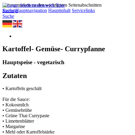
Sprungmarken zu den wichtigsten Seitenabschnitten
Suche
Hauptnavigation
Hauptinhalt
Servicelinks
Kontakt
Suche
Kartoffel- Gemüse- Currypfanne
Hauptspeise - vegetarisch
Zutaten
• Kartoffeln geschält
Für die Sauce:
• Kokosmilch
• Gemüsebrühe
• Grüne Thai Currypaste
• Limettenblätter
• Margarine
• Mehl oder Kartoffelstärke