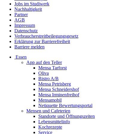
Jobs im Studiwerk
Nachhaltigkeit
Partner
AGB
Impressum
Datenschutz
Verbraucherstreitbeilegungsgesetz
Erklärung zur Barrierefreiheit
Barriere melden
Essen
App auf den Teller
Mensa Tarforst
Oliva
Bistro A/B
Mensa Petrisberg
Mensa Schneidershof
Mensa Irminenfreihof
Mensamobil
Netiquette Bewertungsportal
Mensen und Cafeterien
Standorte und Öffnungszeiten
Lebensmittelinfo
Kochrezepte
Service