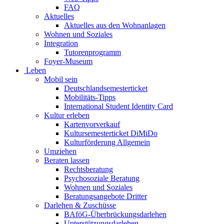
FAQ
Aktuelles
Aktuelles aus den Wohnanlagen
Wohnen und Soziales
Integration
Tutorenprogramm
Foyer-Museum
Leben
Mobil sein
Deutschlandsemesterticket
Mobilitäts-Tipps
International Student Identity Card
Kultur erleben
Kartenvorverkauf
Kultursemesterticket DiMiDo
Kulturförderung Allgemein
Umziehen
Beraten lassen
Rechtsberatung
Psychosoziale Beratung
Wohnen und Soziales
Beratungsangebote Dritter
Darlehen & Zuschüsse
BAföG-Überbrückungsdarlehen
Unterstützungsdarlehen