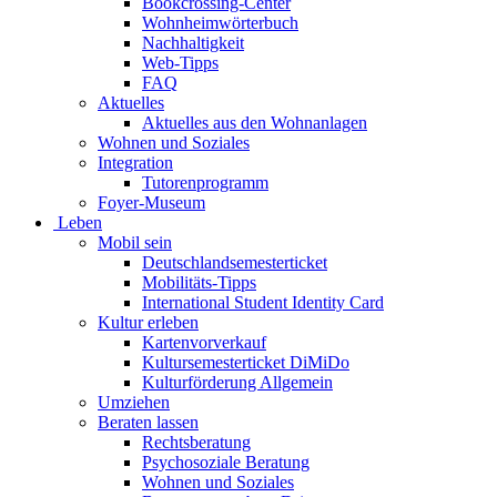
Bookcrossing-Center
Wohnheimwörterbuch
Nachhaltigkeit
Web-Tipps
FAQ
Aktuelles
Aktuelles aus den Wohnanlagen
Wohnen und Soziales
Integration
Tutorenprogramm
Foyer-Museum
Leben
Mobil sein
Deutschlandsemesterticket
Mobilitäts-Tipps
International Student Identity Card
Kultur erleben
Kartenvorverkauf
Kultursemesterticket DiMiDo
Kulturförderung Allgemein
Umziehen
Beraten lassen
Rechtsberatung
Psychosoziale Beratung
Wohnen und Soziales