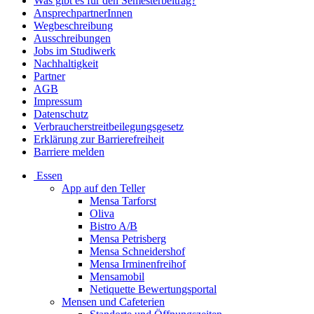
Was gibt es für den Semesterbeitrag?
AnsprechpartnerInnen
Wegbeschreibung
Ausschreibungen
Jobs im Studiwerk
Nachhaltigkeit
Partner
AGB
Impressum
Datenschutz
Verbraucherstreitbeilegungsgesetz
Erklärung zur Barrierefreiheit
Barriere melden
Essen
App auf den Teller
Mensa Tarforst
Oliva
Bistro A/B
Mensa Petrisberg
Mensa Schneidershof
Mensa Irminenfreihof
Mensamobil
Netiquette Bewertungsportal
Mensen und Cafeterien