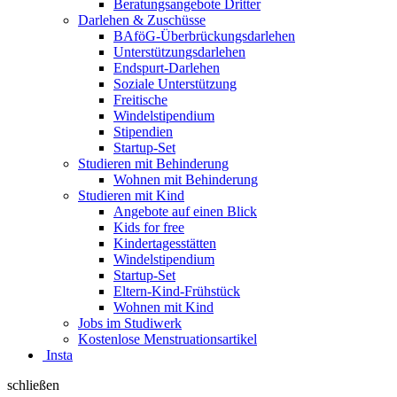
Beratungsangebote Dritter
Darlehen & Zuschüsse
BAföG-Überbrückungsdarlehen
Unterstützungsdarlehen
Endspurt-Darlehen
Soziale Unterstützung
Freitische
Windelstipendium
Stipendien
Startup-Set
Studieren mit Behinderung
Wohnen mit Behinderung
Studieren mit Kind
Angebote auf einen Blick
Kids for free
Kindertagesstätten
Windelstipendium
Startup-Set
Eltern-Kind-Frühstück
Wohnen mit Kind
Jobs im Studiwerk
Kostenlose Menstruationsartikel
Insta
schließen