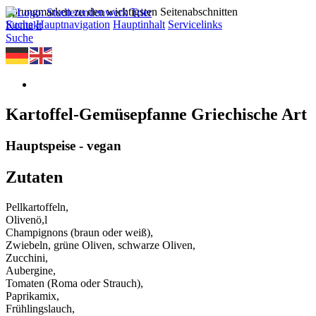
Sprungmarken zu den wichtigsten Seitenabschnitten
Suche
Hauptnavigation
Hauptinhalt
Servicelinks
Kontakt
Suche
Kartoffel-Gemüsepfanne Griechische Art
Hauptspeise - vegan
Zutaten
Pellkartoffeln,
Olivenö,l
Champignons (braun oder weiß),
Zwiebeln, grüne Oliven, schwarze Oliven,
Zucchini,
Aubergine,
Tomaten (Roma oder Strauch),
Paprikamix,
Frühlingslauch,