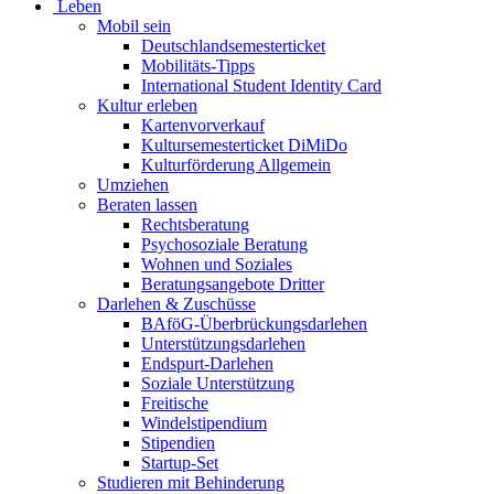
Leben
Mobil sein
Deutschlandsemesterticket
Mobilitäts-Tipps
International Student Identity Card
Kultur erleben
Kartenvorverkauf
Kultursemesterticket DiMiDo
Kulturförderung Allgemein
Umziehen
Beraten lassen
Rechtsberatung
Psychosoziale Beratung
Wohnen und Soziales
Beratungsangebote Dritter
Darlehen & Zuschüsse
BAföG-Überbrückungsdarlehen
Unterstützungsdarlehen
Endspurt-Darlehen
Soziale Unterstützung
Freitische
Windelstipendium
Stipendien
Startup-Set
Studieren mit Behinderung