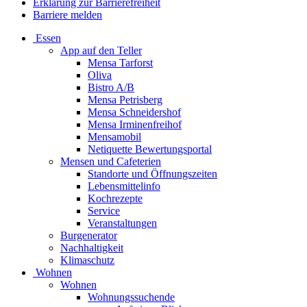
Erklärung zur Barrierefreiheit
Barriere melden
Essen
App auf den Teller
Mensa Tarforst
Oliva
Bistro A/B
Mensa Petrisberg
Mensa Schneidershof
Mensa Irminenfreihof
Mensamobil
Netiquette Bewertungsportal
Mensen und Cafeterien
Standorte und Öffnungszeiten
Lebensmittelinfo
Kochrezepte
Service
Veranstaltungen
Burgenerator
Nachhaltigkeit
Klimaschutz
Wohnen
Wohnen
Wohnungssuchende