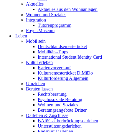
Aktuelles
Aktuelles aus den Wohnanlagen
Wohnen und Soziales
Integration
Tutorenprogramm
Foyer-Museum
Leben
Mobil sein
Deutschlandsemesterticket
Mobilitäts-Tipps
International Student Identity Card
Kultur erleben
Kartenvorverkauf
Kultursemesterticket DiMiDo
Kulturförderung Allgemein
Umziehen
Beraten lassen
Rechtsberatung
Psychosoziale Beratung
Wohnen und Soziales
Beratungsangebote Dritter
Darlehen & Zuschüsse
BAföG-Überbrückungsdarlehen
Unterstützungsdarlehen
Endspurt-Darlehen