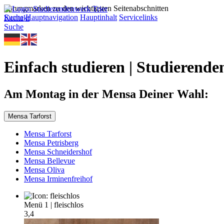
Sprungmarken zu den wichtigsten Seitenabschnitten
Suche
Hauptnavigation
Hauptinhalt
Servicelinks
Kontakt
Suche
Einfach studieren | Studierende
Am Montag in der Mensa Deiner Wahl:
Mensa Tarforst
Mensa Tarforst
Mensa Petrisberg
Mensa Schneidershof
Mensa Bellevue
Mensa Oliva
Mensa Irminenfreihof
Menü 1
|
fleischlos
3,4