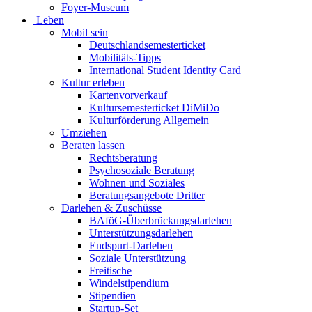
Foyer-Museum
Leben
Mobil sein
Deutschlandsemesterticket
Mobilitäts-Tipps
International Student Identity Card
Kultur erleben
Kartenvorverkauf
Kultursemesterticket DiMiDo
Kulturförderung Allgemein
Umziehen
Beraten lassen
Rechtsberatung
Psychosoziale Beratung
Wohnen und Soziales
Beratungsangebote Dritter
Darlehen & Zuschüsse
BAföG-Überbrückungsdarlehen
Unterstützungsdarlehen
Endspurt-Darlehen
Soziale Unterstützung
Freitische
Windelstipendium
Stipendien
Startup-Set