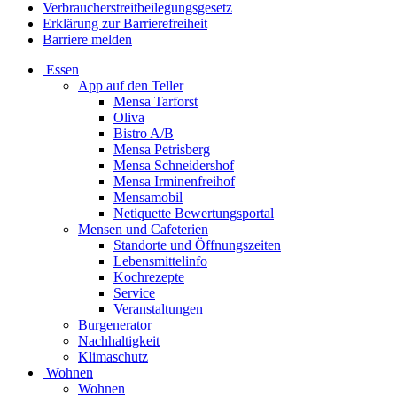
Verbraucherstreitbeilegungsgesetz
Erklärung zur Barrierefreiheit
Barriere melden
Essen
App auf den Teller
Mensa Tarforst
Oliva
Bistro A/B
Mensa Petrisberg
Mensa Schneidershof
Mensa Irminenfreihof
Mensamobil
Netiquette Bewertungsportal
Mensen und Cafeterien
Standorte und Öffnungszeiten
Lebensmittelinfo
Kochrezepte
Service
Veranstaltungen
Burgenerator
Nachhaltigkeit
Klimaschutz
Wohnen
Wohnen