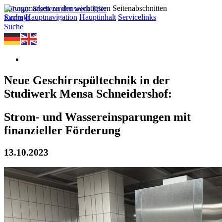
Sprungmarken zu den wichtigsten Seitenabschnitten
Suche
Hauptnavigation
Hauptinhalt
Servicelinks
Kontakt
Suche
Neue Geschirrspültechnik in der
Studiwerk Mensa Schneidershof:
Strom- und Wassereinsparungen mit
finanzieller Förderung
13.10.2023