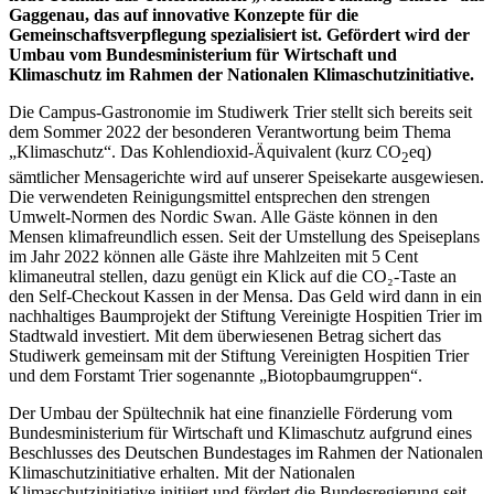
Gaggenau, das auf innovative Konzepte für die
Gemeinschaftsverpflegung spezialisiert ist. Gefördert wird der
Umbau vom Bundesministerium für Wirtschaft und
Klimaschutz im Rahmen der Nationalen Klimaschutzinitiative.
Die Campus-Gastronomie im Studiwerk Trier stellt sich bereits seit
dem Sommer 2022 der besonderen Verantwortung beim Thema
„Klimaschutz“. Das Kohlendioxid-Äquivalent (kurz CO
eq)
2
sämtlicher Mensagerichte wird auf unserer Speisekarte ausgewiesen.
Die verwendeten Reinigungsmittel entsprechen den strengen
Umwelt-Normen des Nordic Swan. Alle Gäste können in den
Mensen klimafreundlich essen. Seit der Umstellung des Speiseplans
im Jahr 2022 können alle Gäste ihre Mahlzeiten mit 5 Cent
klimaneutral stellen, dazu genügt ein Klick auf die CO₂-Taste an
den Self-Checkout Kassen in der Mensa. Das Geld wird dann in ein
nachhaltiges Baumprojekt der Stiftung Vereinigte Hospitien Trier im
Stadtwald investiert. Mit dem überwiesenen Betrag sichert das
Studiwerk gemeinsam mit der Stiftung Vereinigten Hospitien Trier
und dem Forstamt Trier sogenannte „Biotopbaumgruppen“.
Der Umbau der Spültechnik hat eine finanzielle Förderung vom
Bundesministerium für Wirtschaft und Klimaschutz aufgrund eines
Beschlusses des Deutschen Bundestages im Rahmen der Nationalen
Klimaschutzinitiative erhalten. Mit der Nationalen
Klimaschutzinitiative initiiert und fördert die Bundesregierung seit