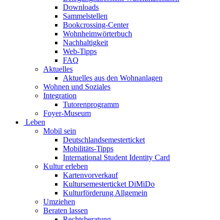
Downloads
Sammelstellen
Bookcrossing-Center
Wohnheimwörterbuch
Nachhaltigkeit
Web-Tipps
FAQ
Aktuelles
Aktuelles aus den Wohnanlagen
Wohnen und Soziales
Integration
Tutorenprogramm
Foyer-Museum
Leben
Mobil sein
Deutschlandsemesterticket
Mobilitäts-Tipps
International Student Identity Card
Kultur erleben
Kartenvorverkauf
Kultursemesterticket DiMiDo
Kulturförderung Allgemein
Umziehen
Beraten lassen
Rechtsberatung