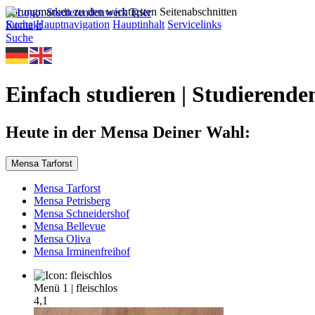
Sprungmarken zu den wichtigsten Seitenabschnitten
Suche
Hauptnavigation
Hauptinhalt
Servicelinks
Kontakt
Suche
Einfach studieren | Studierende
Heute in der Mensa Deiner Wahl:
Mensa Tarforst
Mensa Tarforst
Mensa Petrisberg
Mensa Schneidershof
Mensa Bellevue
Mensa Oliva
Mensa Irminenfreihof
Menü 1
|
fleischlos
4,1