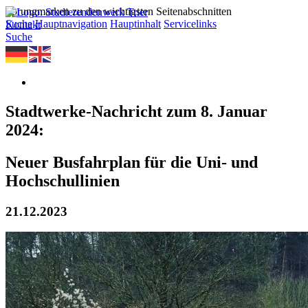
Sprungmarken zu den wichtigsten Seitenabschnitten
Suche
Hauptnavigation
Hauptinhalt
Servicelinks
Kontakt
Suche
Stadtwerke-Nachricht zum 8. Januar
2024:
Neuer Busfahrplan für die Uni- und
Hochschullinien
21.12.2023