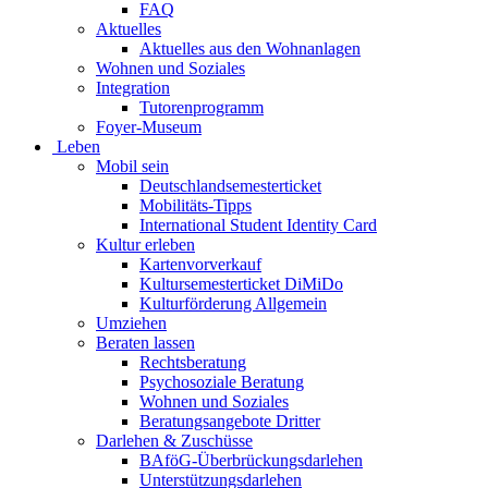
FAQ
Aktuelles
Aktuelles aus den Wohnanlagen
Wohnen und Soziales
Integration
Tutorenprogramm
Foyer-Museum
Leben
Mobil sein
Deutschlandsemesterticket
Mobilitäts-Tipps
International Student Identity Card
Kultur erleben
Kartenvorverkauf
Kultursemesterticket DiMiDo
Kulturförderung Allgemein
Umziehen
Beraten lassen
Rechtsberatung
Psychosoziale Beratung
Wohnen und Soziales
Beratungsangebote Dritter
Darlehen & Zuschüsse
BAföG-Überbrückungsdarlehen
Unterstützungsdarlehen