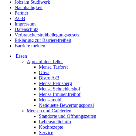
Jobs im Studiwerk
Nachhaltigkeit
Partner
AGB
Impressum
Datenschutz
Verbraucherstreitbeilegungsgesetz
Erklärung zur Barrierefreiheit
Barriere melden
Essen
App auf den Teller
Mensa Tarforst
Oliva
Bistro A/B
Mensa Petrisberg
Mensa Schneidershof
Mensa Irminenfreihof
Mensamobil
Netiquette Bewertungsportal
Mensen und Cafeterien
Standorte und Öffnungszeiten
Lebensmittelinfo
Kochrezepte
Service