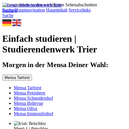
Sprungmarken zu den wichtigsten Seitenabschnitten
Suche
Hauptnavigation
Hauptinhalt
Servicelinks
Kontakt
Suche
Einfach studieren |
Studierendenwerk Trier
Morgen in der Mensa Deiner Wahl:
Mensa Tarforst
Mensa Tarforst
Mensa Petrisberg
Mensa Schneidershof
Mensa Bellevue
Mensa Oliva
Mensa Irminenfreihof
Menü 1
|
fleischlos