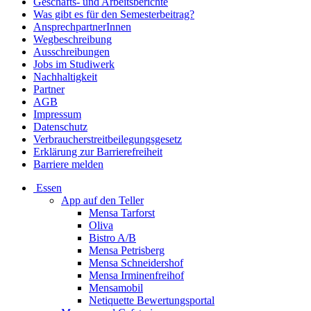
Geschäfts- und Arbeitsberichte
Was gibt es für den Semesterbeitrag?
AnsprechpartnerInnen
Wegbeschreibung
Ausschreibungen
Jobs im Studiwerk
Nachhaltigkeit
Partner
AGB
Impressum
Datenschutz
Verbraucherstreitbeilegungsgesetz
Erklärung zur Barrierefreiheit
Barriere melden
Essen
App auf den Teller
Mensa Tarforst
Oliva
Bistro A/B
Mensa Petrisberg
Mensa Schneidershof
Mensa Irminenfreihof
Mensamobil
Netiquette Bewertungsportal