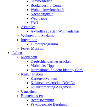
Sammelstellen
Bookcrossing-Center
Wohnheimwörterbuch
Nachhaltigkeit
Web-Tipps
FAQ
Aktuelles
Aktuelles aus den Wohnanlagen
Wohnen und Soziales
Integration
Tutorenprogramm
Foyer-Museum
Leben
Mobil sein
Deutschlandsemesterticket
Mobilitäts-Tipps
International Student Identity Card
Kultur erleben
Kartenvorverkauf
Kultursemesterticket DiMiDo
Kulturförderung Allgemein
Umziehen
Beraten lassen
Rechtsberatung
Psychosoziale Beratung