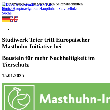
Sprungmarken zu den wichtigsten Seitenabschnitten
Suche
Hauptnavigation
Hauptinhalt
Servicelinks
Kontakt
Suche
Studiwerk Trier tritt Europäischer
Masthuhn-Initiative bei
Baustein für mehr Nachhaltigkeit im
Tierschutz
15.01.2025