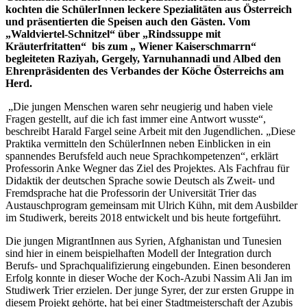
kochten die SchülerInnen leckere Spezialitäten aus Österreich
und präsentierten die Speisen auch den Gästen. Vom
„Waldviertel-Schnitzel“ über „Rindssuppe mit
Kräuterfritatten“ bis zum „ Wiener Kaiserschmarrn“
begleiteten Raziyah, Gergely, Yarnuhannadi und Albed den
Ehrenpräsidenten des Verbandes der Köche Österreichs am
Herd.
„Die jungen Menschen waren sehr neugierig und haben viele
Fragen gestellt, auf die ich fast immer eine Antwort wusste“,
beschreibt Harald Fargel seine Arbeit mit den Jugendlichen. „Diese
Praktika vermitteln den SchülerInnen neben Einblicken in ein
spannendes Berufsfeld auch neue Sprachkompetenzen“, erklärt
Professorin Anke Wegner das Ziel des Projektes. Als Fachfrau für
Didaktik der deutschen Sprache sowie Deutsch als Zweit- und
Fremdsprache hat die Professorin der Universität Trier das
Austauschprogram gemeinsam mit Ulrich Kühn, mit dem Ausbilder
im Studiwerk, bereits 2018 entwickelt und bis heute fortgeführt.
Die jungen MigrantInnen aus Syrien, Afghanistan und Tunesien
sind hier in einem beispielhaften Modell der Integration durch
Berufs- und Sprachqualifizierung eingebunden. Einen besonderen
Erfolg konnte in dieser Woche der Koch-Azubi Nassim Ali Jan im
Studiwerk Trier erzielen. Der junge Syrer, der zur ersten Gruppe in
diesem Projekt gehörte, hat bei einer Stadtmeisterschaft der Azubis