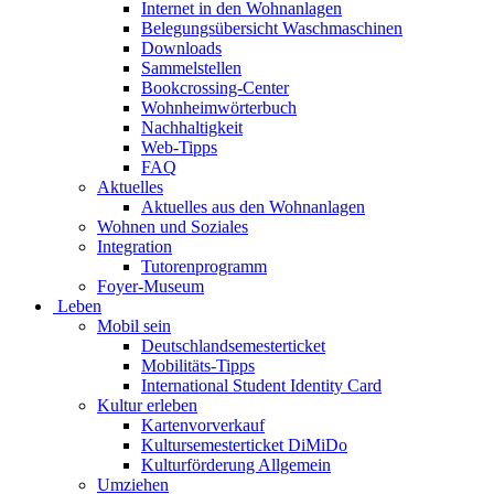
Internet in den Wohnanlagen
Belegungsübersicht Waschmaschinen
Downloads
Sammelstellen
Bookcrossing-Center
Wohnheimwörterbuch
Nachhaltigkeit
Web-Tipps
FAQ
Aktuelles
Aktuelles aus den Wohnanlagen
Wohnen und Soziales
Integration
Tutorenprogramm
Foyer-Museum
Leben
Mobil sein
Deutschlandsemesterticket
Mobilitäts-Tipps
International Student Identity Card
Kultur erleben
Kartenvorverkauf
Kultursemesterticket DiMiDo
Kulturförderung Allgemein
Umziehen