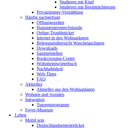
Studieren mit Kind
Studieren mit Beeinträchtigung
Privatzimmer-Vermittlung
Häufig nachgefragt
Öffnungszeiten
Hausmeistersprechstunde
Online-Troubleticket
Internet in den Wohnanlagen
Belegungsübersicht Waschmaschinen
Downloads
Sammelstellen
Bookcrossing-Center
Wohnheimwörterbuch
Nachhaltigkeit
Web-Tipps
FAQ
Aktuelles
Aktuelles aus den Wohnanlagen
Wohnen und Soziales
Integration
Tutorenprogramm
Foyer-Museum
Leben
Mobil sein
Deutschlandsemesterticket