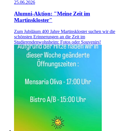
25.06.2026
Alumni-Aktion: "Meine Zeit im
Martinskloster"
Zum Jubiläum 400 Jahre Martinskloster suchen wir die
schönsten Erinnerungen an die Zeit im
Studierendenwohnheim: Fotos oder Souvenirs!