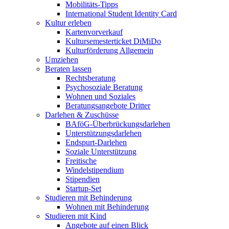
Mobilitäts-Tipps
International Student Identity Card
Kultur erleben
Kartenvorverkauf
Kultursemesterticket DiMiDo
Kulturförderung Allgemein
Umziehen
Beraten lassen
Rechtsberatung
Psychosoziale Beratung
Wohnen und Soziales
Beratungsangebote Dritter
Darlehen & Zuschüsse
BAföG-Überbrückungsdarlehen
Unterstützungsdarlehen
Endspurt-Darlehen
Soziale Unterstützung
Freitische
Windelstipendium
Stipendien
Startup-Set
Studieren mit Behinderung
Wohnen mit Behinderung
Studieren mit Kind
Angebote auf einen Blick