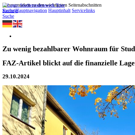
Sprungmarken zu den wichtigsten Seitenabschnitten
Suche
Hauptnavigation
Hauptinhalt
Servicelinks
Kontakt
Suche
Zu wenig bezahlbarer Wohnraum für Studi
FAZ-Artikel blickt auf die finanzielle Lag
29.10.2024