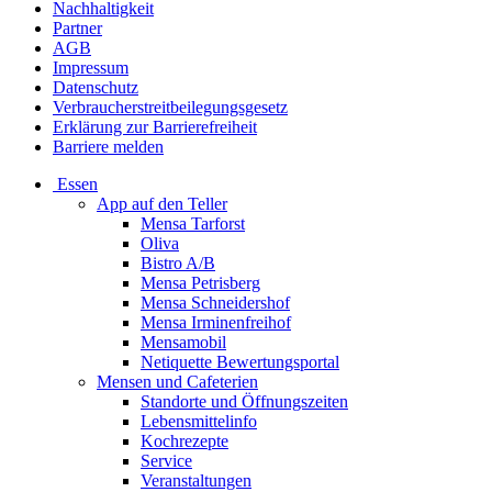
Nachhaltigkeit
Partner
AGB
Impressum
Datenschutz
Verbraucherstreitbeilegungsgesetz
Erklärung zur Barrierefreiheit
Barriere melden
Essen
App auf den Teller
Mensa Tarforst
Oliva
Bistro A/B
Mensa Petrisberg
Mensa Schneidershof
Mensa Irminenfreihof
Mensamobil
Netiquette Bewertungsportal
Mensen und Cafeterien
Standorte und Öffnungszeiten
Lebensmittelinfo
Kochrezepte
Service
Veranstaltungen