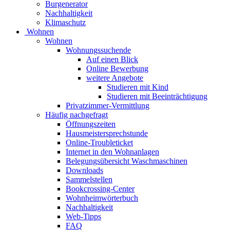
Burgenerator
Nachhaltigkeit
Klimaschutz
Wohnen
Wohnen
Wohnungssuchende
Auf einen Blick
Online Bewerbung
weitere Angebote
Studieren mit Kind
Studieren mit Beeinträchtigung
Privatzimmer-Vermittlung
Häufig nachgefragt
Öffnungszeiten
Hausmeistersprechstunde
Online-Troubleticket
Internet in den Wohnanlagen
Belegungsübersicht Waschmaschinen
Downloads
Sammelstellen
Bookcrossing-Center
Wohnheimwörterbuch
Nachhaltigkeit
Web-Tipps
FAQ