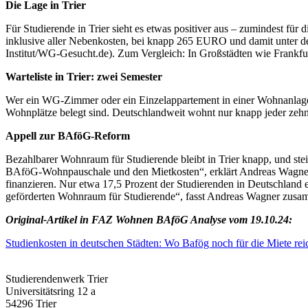
Die Lage in Trier
Für Studierende in Trier sieht es etwas positiver aus – zumindest f
inklusive aller Nebenkosten, bei knapp 265 EURO und damit unter
Institut/WG-Gesucht.de). Zum Vergleich: In Großstädten wie Frankf
Warteliste in Trier: zwei Semester
Wer ein WG-Zimmer oder ein Einzelappartement in einer Wohnanlage v
Wohnplätze belegt sind. Deutschlandweit wohnt nur knapp jeder zehn
Appell zur BAföG-Reform
Bezahlbarer Wohnraum für Studierende bleibt in Trier knapp, und stei
BAföG-Wohnpauschale und den Mietkosten“, erklärt Andreas Wagner, 
finanzieren. Nur etwa 17,5 Prozent der Studierenden in Deutschland 
geförderten Wohnraum für Studierende“, fasst Andreas Wagner zusa
Original-Artikel in FAZ Wohnen BAföG Analyse vom 19.10.24:
Studienkosten in deutschen Städten: Wo Bafög noch für die Miete rei
Studierendenwerk Trier
Universitätsring 12 a
54296 Trier