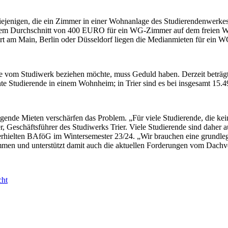
ür diejenigen, die ein Zimmer in einer Wohnanlage des Studierendenwer
 dem Durchschnitt von 400 EURO für ein WG-Zimmer auf dem freien W
urt am Main, Berlin oder Düsseldorf liegen die Medianmieten für ein
om Studiwerk beziehen möchte, muss Geduld haben. Derzeit beträgt die
te Studierende in einem Wohnheim; in Trier sind es bei insgesamt 15.4
gende Mieten verschärfen das Problem. „Für viele Studierende, die kei
Geschäftsführer des Studiwerks Trier. Viele Studierende sind daher 
erhielten BAföG im Wintersemester 23/24. „Wir brauchen eine grundleg
mmen und unterstützt damit auch die aktuellen Forderungen vom Dach
cht