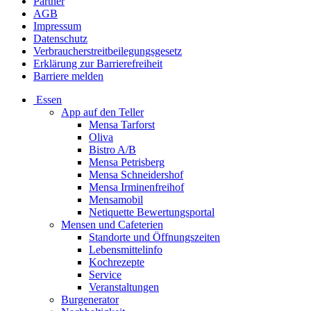
Partner
AGB
Impressum
Datenschutz
Verbraucherstreitbeilegungsgesetz
Erklärung zur Barrierefreiheit
Barriere melden
Essen
App auf den Teller
Mensa Tarforst
Oliva
Bistro A/B
Mensa Petrisberg
Mensa Schneidershof
Mensa Irminenfreihof
Mensamobil
Netiquette Bewertungsportal
Mensen und Cafeterien
Standorte und Öffnungszeiten
Lebensmittelinfo
Kochrezepte
Service
Veranstaltungen
Burgenerator