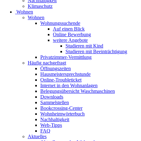
Nachhaltigkeit
Klimaschutz
Wohnen
Wohnen
Wohnungssuchende
Auf einen Blick
Online Bewerbung
weitere Angebote
Studieren mit Kind
Studieren mit Beeinträchtigung
Privatzimmer-Vermittlung
Häufig nachgefragt
Öffnungszeiten
Hausmeistersprechstunde
Online-Troubleticket
Internet in den Wohnanlagen
Belegungsübersicht Waschmaschinen
Downloads
Sammelstellen
Bookcrossing-Center
Wohnheimwörterbuch
Nachhaltigkeit
Web-Tipps
FAQ
Aktuelles