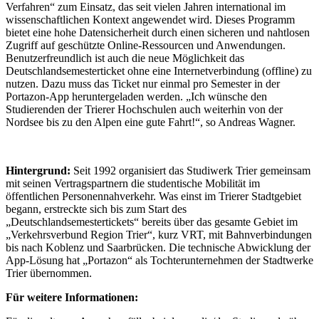
Verfahren“ zum Einsatz, das seit vielen Jahren international im
wissenschaftlichen Kontext angewendet wird. Dieses Programm
bietet eine hohe Datensicherheit durch einen sicheren und nahtlosen
Zugriff auf geschützte Online-Ressourcen und Anwendungen.
Benutzerfreundlich ist auch die neue Möglichkeit das
Deutschlandsemesterticket ohne eine Internetverbindung (offline) zu
nutzen. Dazu muss das Ticket nur einmal pro Semester in der
Portazon-App heruntergeladen werden. „Ich wünsche den
Studierenden der Trierer Hochschulen auch weiterhin von der
Nordsee bis zu den Alpen eine gute Fahrt!“, so Andreas Wagner.
Hintergrund:
Seit 1992 organisiert das Studiwerk Trier gemeinsam
mit seinen Vertragspartnern die studentische Mobilität im
öffentlichen Personennahverkehr. Was einst im Trierer Stadtgebiet
begann, erstreckte sich bis zum Start des
„Deutschlandsemestertickets“ bereits über das gesamte Gebiet im
„Verkehrsverbund Region Trier“, kurz VRT, mit Bahnverbindungen
bis nach Koblenz und Saarbrücken. Die technische Abwicklung der
App-Lösung hat „Portazon“ als Tochterunternehmen der Stadtwerke
Trier übernommen.
Für weitere Informationen: