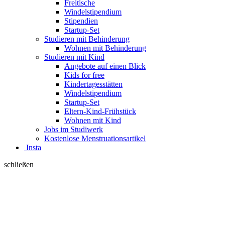
Freitische
Windelstipendium
Stipendien
Startup-Set
Studieren mit Behinderung
Wohnen mit Behinderung
Studieren mit Kind
Angebote auf einen Blick
Kids for free
Kindertagesstätten
Windelstipendium
Startup-Set
Eltern-Kind-Frühstück
Wohnen mit Kind
Jobs im Studiwerk
Kostenlose Menstruationsartikel
Insta
schließen