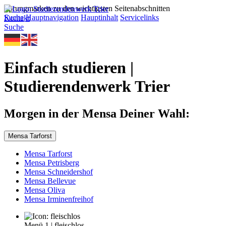
Sprungmarken zu den wichtigsten Seitenabschnitten
Suche
Hauptnavigation
Hauptinhalt
Servicelinks
Kontakt
Suche
Einfach studieren |
Studierendenwerk Trier
Morgen in der Mensa Deiner Wahl:
Mensa Tarforst
Mensa Tarforst
Mensa Petrisberg
Mensa Schneidershof
Mensa Bellevue
Mensa Oliva
Mensa Irminenfreihof
Menü 1
|
fleischlos