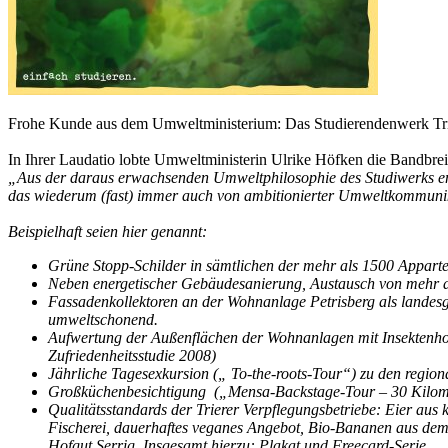
Frohe Kunde aus dem Umweltministerium: Das Studierendenwerk Trie
In Ihrer Laudatio lobte Umweltministerin Ulrike Höfken die Bandbre
„Aus der daraus erwachsenden Umweltphilosophie des Studiwerks en
das wiederum (fast) immer auch von ambitionierter Umweltkommunikat
Beispielhaft seien hier genannt:
Grüne Stopp-Schilder in sämtlichen der mehr als 1500 Apparte
Neben energetischer Gebäudesanierung, Austausch von mehr a
Fassadenkollektoren an der Wohnanlage Petrisberg als landesge
umweltschonend.
Aufwertung der Außenflächen der Wohnanlagen mit Insektenho
Zufriedenheitsstudie 2008)
Jährliche Tagesexkursion („ To-the-roots-Tour“) zu den regio
Großküchenbesichtigung („Mensa-Backstage-Tour – 30 Kilomete
Qualitätsstandards der Trierer Verpflegungsbetriebe: Eier aus
Fischerei, dauerhaftes veganes Angebot, Bio-Bananen aus dem 
Hofgut Serrig, Insgesamt hierzu: Plakat und Freecard-Serie