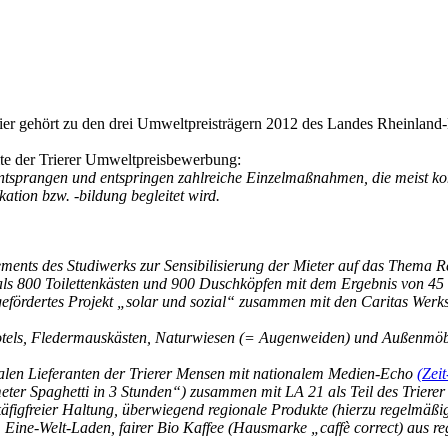
r gehört zu den drei Umweltpreisträgern 2012 des Landes Rheinland-
ite der Trierer Umweltpreisbewerbung:
tsprangen und entspringen zahlreiche Einzelmaßnahmen, die meist ko
ion bzw. -bildung begleitet wird.
ments des Studiwerks zur Sensibilisierung der Mieter auf das Thema 
ls 800 Toilettenkästen und 900 Duschköpfen mit dem Ergebnis von 45
fördertes Projekt „solar und sozial“ zusammen mit den Caritas Werkst
tels, Fledermauskästen, Naturwiesen (= Augenweiden) und Außenmöbl
nalen Lieferanten der Trierer Mensen mit nationalem Medien-Echo
(Zei
r Spaghetti in 3 Stunden“) zusammen mit LA 21 als Teil des Trierer
 käfigfreier Haltung, überwiegend regionale Produkte (hierzu regelmäß
Eine-Welt-Laden, fairer Bio Kaffee (Hausmarke „caffè correct) aus re