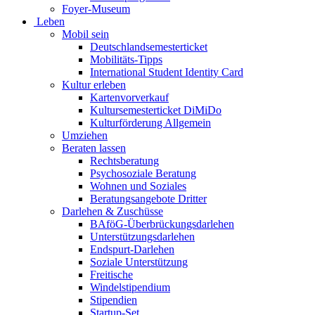
Foyer-Museum
Leben
Mobil sein
Deutschlandsemesterticket
Mobilitäts-Tipps
International Student Identity Card
Kultur erleben
Kartenvorverkauf
Kultursemesterticket DiMiDo
Kulturförderung Allgemein
Umziehen
Beraten lassen
Rechtsberatung
Psychosoziale Beratung
Wohnen und Soziales
Beratungsangebote Dritter
Darlehen & Zuschüsse
BAföG-Überbrückungsdarlehen
Unterstützungsdarlehen
Endspurt-Darlehen
Soziale Unterstützung
Freitische
Windelstipendium
Stipendien
Startup-Set