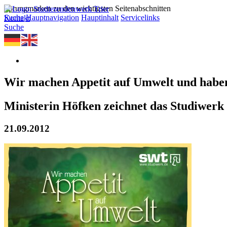
Sprungmarken zu den wichtigsten Seitenabschnitten
Suche
Hauptnavigation
Hauptinhalt
Servicelinks
Kontakt
Suche
Wir machen Appetit auf Umwelt und haben
Ministerin Höfken zeichnet das Studiwerk
21.09.2012