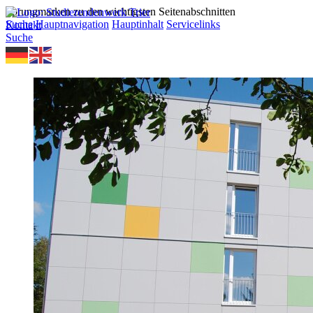
Sprungmarken zu den wichtigsten Seitenabschnitten
Suche
Hauptnavigation
Hauptinhalt
Servicelinks
Kontakt
Suche