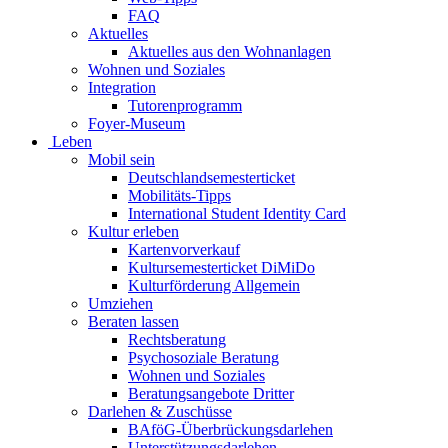
FAQ
Aktuelles
Aktuelles aus den Wohnanlagen
Wohnen und Soziales
Integration
Tutorenprogramm
Foyer-Museum
Leben
Mobil sein
Deutschlandsemesterticket
Mobilitäts-Tipps
International Student Identity Card
Kultur erleben
Kartenvorverkauf
Kultursemesterticket DiMiDo
Kulturförderung Allgemein
Umziehen
Beraten lassen
Rechtsberatung
Psychosoziale Beratung
Wohnen und Soziales
Beratungsangebote Dritter
Darlehen & Zuschüsse
BAföG-Überbrückungsdarlehen
Unterstützungsdarlehen