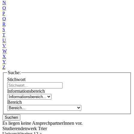
N
O
P
Q
R
S
T
U
V
W
X
Y
Z
Suche:
Stichwort
Informationsbereich
Bereich
Suchen
Es liegen keine AnsprechpartnerInnen vor.
Studierendenwerk Trier
Universitätsring 12 a