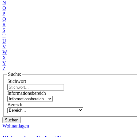
N
O
P
Q
R
S
T
U
V
W
X
Y
Z
Suche:
Stichwort
Informationsbereich
Bereich
Suchen
Wohnanlagen