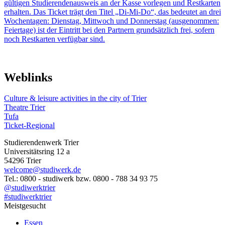
gültigen Studierendenausweis an der Kasse vorlegen und Restkarten
erhalten. Das Ticket trägt den Titel „Di-Mi-Do“, das bedeutet an drei
Wochentagen: Dienstag, Mittwoch und Donnerstag (ausgenommen:
Feiertage) ist der Eintritt bei den Partnern grundsätzlich frei, sofern
noch Restkarten verfügbar sind.
Weblinks
Culture
&
leisure
activities
in
the
city
of
Trier
Theatre
Trier
Tufa
Ticket-Regional
Studierendenwerk Trier
Universitätsring 12 a
54296 Trier
welcome@studiwerk.de
Tel.: 0800 - studiwerk bzw. 0800 - 788 34 93 75
@studiwerktrier
#studiwerktrier
Meistgesucht
Essen