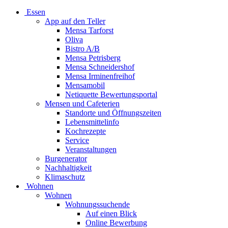
Essen
App auf den Teller
Mensa Tarforst
Oliva
Bistro A/B
Mensa Petrisberg
Mensa Schneidershof
Mensa Irminenfreihof
Mensamobil
Netiquette Bewertungsportal
Mensen und Cafeterien
Standorte und Öffnungszeiten
Lebensmittelinfo
Kochrezepte
Service
Veranstaltungen
Burgenerator
Nachhaltigkeit
Klimaschutz
Wohnen
Wohnen
Wohnungssuchende
Auf einen Blick
Online Bewerbung