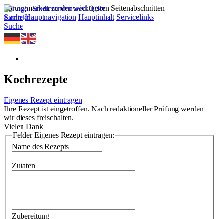
Sprungmarken zu den wichtigsten Seitenabschnitten
Suche
Hauptnavigation
Hauptinhalt
Servicelinks
Kontakt
Suche
Kochrezepte
Eigenes Rezept eintragen
Ihre Rezept ist eingetroffen. Nach redaktioneller Prüfung werden
wir dieses freischalten.
Vielen Dank.
Felder Eigenes Rezept eintragen:
Name des Rezepts
Zutaten
Zubereitung